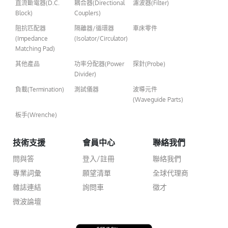
直流斷電器(D.C.
耦合器(Directional
濾波器(Filter)
Block)
Couplers)
阻抗匹配器
隔離器/循環器
車床零件
(Impedance
(Isolator/Circulator)
Matching Pad)
其他產品
功率分配器(Power
探針(Probe)
Divider)
負載(Termination)
測試儀器
波導元件
(Waveguide Parts)
板手(Wrenche)
技術支援
會員中心
聯絡我們
問與答
登入/註冊
聯絡我們
專業詞彙
願望清單
全球代理商
雜誌連結
詢問車
徵才
微波論壇