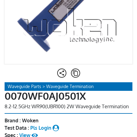
Waveguide Parts > Waveguide Termination
0070WF0AJ0501X
8.2-12.5GHz WR90(UBR100) 2W Waveguide Termination
Brand : Woken
Test Data :
Pls Login
Spec :
View