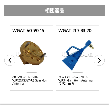
相關產品
WGAT-60-90-15
WGAT-21.7-33-20
WG
60.5-91.9GHz 15dBi
21.7-33GHz Gain:20dBi
32.
WR12(UG387/U) Gain Horn
WR34 Gain Horn Antenna
WR
Antenna
/2.92mm(F)
/2.