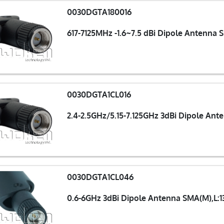
0030DGTA180016
617-7125MHz -1.6~7.5 dBi Dipole Antenna
0030DGTA1CL016
2.4-2.5GHz/5.15-7.125GHz 3dBi Dipole An
0030DGTA1CL046
0.6-6GHz 3dBi Dipole Antenna SMA(M),L: