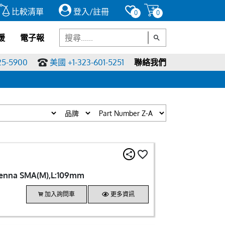
比較清單
登入/註冊
0
0
援
電子報
25-5900
美國 +1-323-601-5251
聯絡我們
ntenna SMA(M),L:109mm
加入詢問車
更多資訊