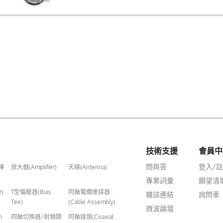
技術支援
會員中
問與答
登入/
轉
放大器(Amplifier)
天線(Antenna)
專業詞彙
願望清
r)
T型偏壓器(Bias
同軸電纜連接器
雜誌連結
詢問車
Tee)
(Cable Assembly)
微波論壇
n
同軸切換器/射頻開
同軸接頭(Coaxial