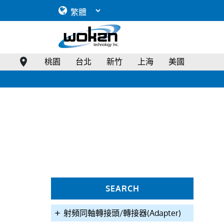
How to select an RF connector
RF Connector Overview
RF Connector Coupling Torque & Operational Frequency Range
Military Connector Specifications
40GHz 180° 2.92mm(F) End Launch, 2.3mm PCB Connector">
桃園
台北
新竹
上海
美國
SEARCH
射頻同軸轉接頭/轉接器(Adapter)