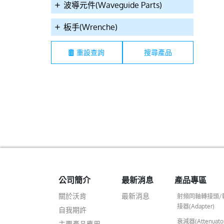
200CA2XNA01L
00200CA2GHA02L
002W0CA1GPR
波導元件(Waveguide Parts)
板手(Wrenche)
重設查詢
 SMA(F)180°,Tri,for
12.4GHz SMA(F)180°B
12.4GHz SMA(M)180°
4,188,316 4Hole
,G,with Oring for
,G,Receptacle PCB
ge Crimp Connector
RG174,316 Crimp
Connector
Connector
公司簡介
最新消息
產品專區
關於沃肯
最新消息
射頻同軸轉接頭/
接器(Adapter)
自我期許
衰減器(Attenuato
主要產品應用