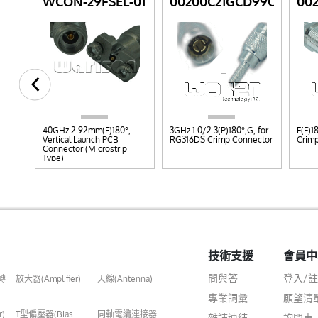
01L
WCON-29FSEL-01
00200C21GCD99C
00
40GHz 2.92mm(F)180°,
3GHz 1.0/2.3(P)180°,G, for
F(F)1
Vertical Launch PCB
RG316DS Crimp Connector
Crim
Connector (Microstrip
Type)
技術支援
會員中
問與答
登入/
轉
放大器(Amplifier)
天線(Antenna)
專業詞彙
願望清
r)
T型偏壓器(Bias
同軸電纜連接器
雜誌連結
詢問車