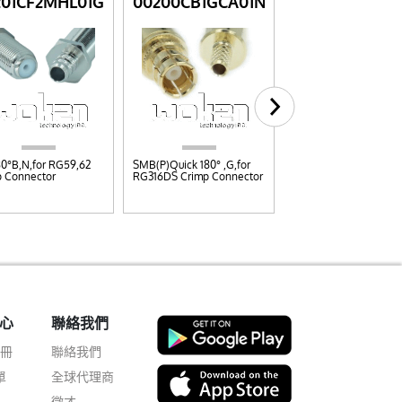
201CF2MHL01G
00200CB1GCA01N
00201CT1NCT0
80°B,N,for RG59,62
SMB(P)Quick 180° ,G,for
6GHz TNC(M)180° ,N,f
p Connector
RG316DS Crimp Connector
CFD200 Crimp Conn
心
聯絡我們
註冊
聯絡我們
單
全球代理商
徵才