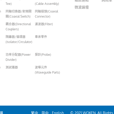
Tee)
(Cable Assembly)
微波論壇
n
同軸切換器/射頻開
同軸接頭(Coaxial
關(Coaxial Switch)
Connector)
耦合器(Directional
濾波器(Filter)
Couplers)
隔離器/循環器
車床零件
(Isolator/Circulator)
功率分配器(Power
探針(Probe)
Divider)
)
測試儀器
波導元件
(Waveguide Parts)
購
繁中
·
简中
·
English
© 2021 WOKEN. All Rights