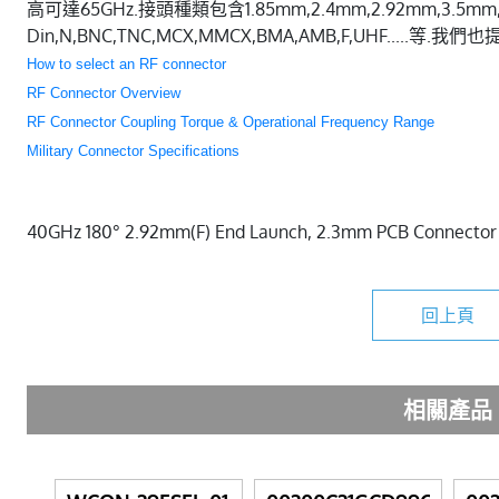
高可達65GHz.接頭種類包含1.85mm,2.4mm,2.92mm,3.5mm,SM
Din,N,BNC,TNC,MCX,MMCX,BMA,AMB,F,UHF.....等
How to select an RF connector
RF Connector Overview
RF Connector Coupling Torque & Operational Frequency Range
Military Connector Specifications
40GHz 180° 2.92mm(F) End Launch, 2.3mm PCB Connector
回上頁
相關產品