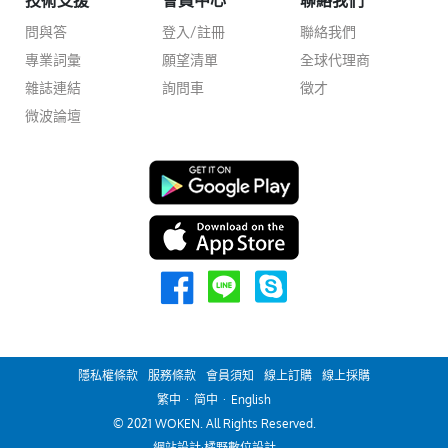
技術支援
會員中心
聯絡我們
問與答
登入/註冊
聯絡我們
專業詞彙
願望清單
全球代理商
雜誌連結
詢問車
徵才
微波論壇
隱私權條款
服務條款
會員須知
線上訂購
線上採購
繁中
·
简中
·
English
© 2021 WOKEN. All Rights Reserved.
網站設計
·橘野數位設計