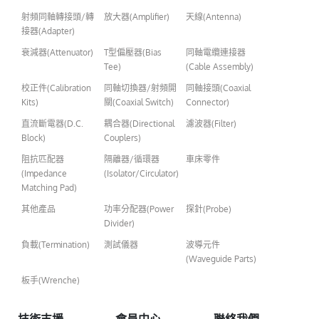
射頻同軸轉接頭/轉
放大器(Amplifier)
天線(Antenna)
接器(Adapter)
衰減器(Attenuator)
T型偏壓器(Bias
同軸電纜連接器
Tee)
(Cable Assembly)
校正件(Calibration
同軸切換器/射頻開
同軸接頭(Coaxial
Kits)
關(Coaxial Switch)
Connector)
直流斷電器(D.C.
耦合器(Directional
濾波器(Filter)
Block)
Couplers)
阻抗匹配器
隔離器/循環器
車床零件
(Impedance
(Isolator/Circulator)
Matching Pad)
其他產品
功率分配器(Power
探針(Probe)
Divider)
負載(Termination)
測試儀器
波導元件
(Waveguide Parts)
板手(Wrenche)