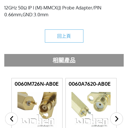
12GHz 50Ω IP I (M)-MMCX(J) Probe Adapter/PIN
0.66mm,GND:3.0mm
回上頁
相關產品
0060M726N-AB0E
0060A7620-AB0E
0