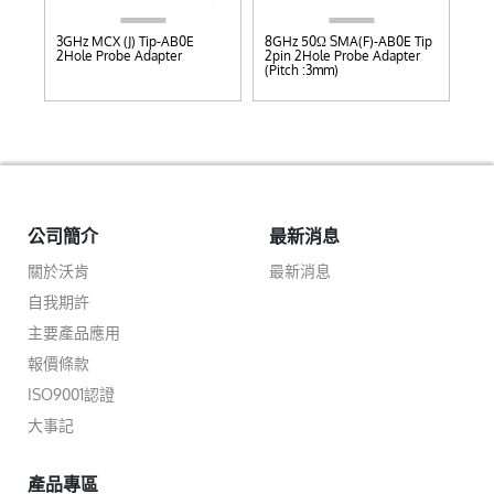
D
3GHz MCX (J) Tip-AB0E
8GHz 50Ω SMA(F)-AB0E Tip
8GH
2Hole Probe Adapter
2pin 2Hole Probe Adapter
2pi
(Pitch :3mm)
(Pi
公司簡介
最新消息
關於沃肯
最新消息
自我期許
主要產品應用
報價條款
ISO9001認證
大事記
產品專區