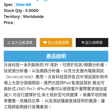
Spec :
View
Stock Qty : 5.0000
Territory : Worldwide
Price :
加入比較清單
加入追蹤清單
加入詢問車
產品說明
沃肯科技一系列創新的 RF 探針，可用於信號/頻譜分析儀、
信號源分析儀，以及網路分析儀，以充分支援內電路測試
（in-circuit test）應用。沃肯科技提供各式RF測試探針與市
場上大部分測頭相容，我們也提供Pad 點測試探針,推出可
換針式,GND Pin:1~4Pin,Pin數可以依照客戶實際需求增加或
減少,可自行選擇針位,有七款針型可供選擇.，具備平坦的頻
率響應、低雜訊位準 ，以及測試儀器直接提供的電源，讓
工程師能夠進行各種量測。