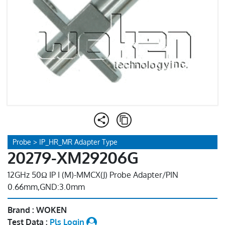
Probe > IP_HR_MR Adapter Type
20279-XM29206G
12GHz 50Ω IP I (M)-MMCX(J) Probe Adapter/PIN
0.66mm,GND:3.0mm
Brand : WOKEN
Test Data :
Pls Login