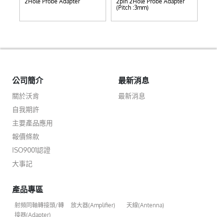
2Hole Probe Adapter
2pin 2Hole Probe Adapter
2pi
(Pitch :3mm)
(Pi
公司簡介
最新消息
關於沃肯
最新消息
自我期許
主要產品應用
報價條款
ISO9001認證
大事記
產品專區
射頻同軸轉接頭/轉
放大器(Amplifier)
天線(Antenna)
接器(Adapter)