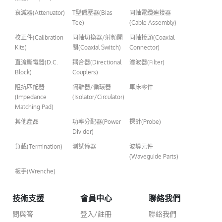
衰減器(Attenuator)
T型偏壓器(Bias
同軸電纜連接器
Tee)
(Cable Assembly)
校正件(Calibration
同軸切換器/射頻開
同軸接頭(Coaxial
Kits)
關(Coaxial Switch)
Connector)
直流斷電器(D.C.
耦合器(Directional
濾波器(Filter)
Block)
Couplers)
阻抗匹配器
隔離器/循環器
車床零件
(Impedance
(Isolator/Circulator)
Matching Pad)
其他產品
功率分配器(Power
探針(Probe)
Divider)
負載(Termination)
測試儀器
波導元件
(Waveguide Parts)
板手(Wrenche)
技術支援
會員中心
聯絡我們
問與答
登入/註冊
聯絡我們