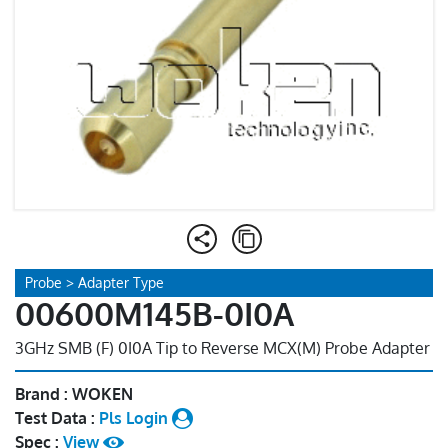
Probe > Adapter Type
00600M145B-0I0A
3GHz SMB (F) 0I0A Tip to Reverse MCX(M) Probe Adapter
Brand : WOKEN
Test Data :
Pls Login
Spec :
View