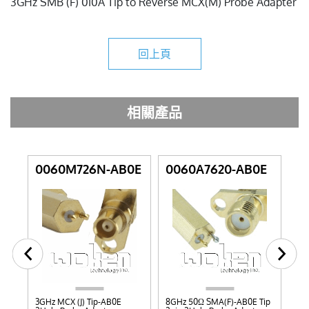
3GHz SMB (F) 0I0A Tip to Reverse MCX(M) Probe Adapter
回上頁
相關產品
0060M726N-AB0E
0060A7620-AB0E
0
D
3GHz MCX (J) Tip-AB0E
8GHz 50Ω SMA(F)-AB0E Tip
8GH