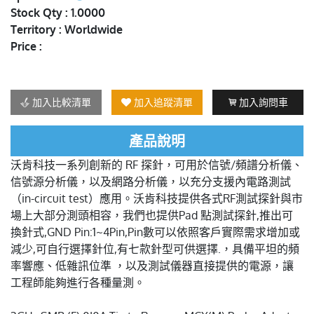
Stock Qty : 1.0000
Territory : Worldwide
Price :
加入比較清單
加入追蹤清單
加入詢問車
產品說明
沃肯科技一系列創新的 RF 探針，可用於信號/頻譜分析儀、
信號源分析儀，以及網路分析儀，以充分支援內電路測試
（in-circuit test）應用。沃肯科技提供各式RF測試探針與市
場上大部分測頭相容，我們也提供Pad 點測試探針,推出可
換針式,GND Pin:1~4Pin,Pin數可以依照客戶實際需求增加或
減少,可自行選擇針位,有七款針型可供選擇.，具備平坦的頻
率響應、低雜訊位準 ，以及測試儀器直接提供的電源，讓
工程師能夠進行各種量測。