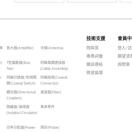
技術支援
會員中
問與答
登入/
轉
放大器(Amplifier)
天線(Antenna)
專業詞彙
願望清
r)
T型偏壓器(Bias
同軸電纜連接器
雜誌連結
詢問車
Tee)
(Cable Assembly)
微波論壇
n
同軸切換器/射頻開
同軸接頭(Coaxial
關(Coaxial Switch)
Connector)
耦合器(Directional
濾波器(Filter)
Couplers)
隔離器/循環器
車床零件
(Isolator/Circulator)
功率分配器(Power
探針(Probe)