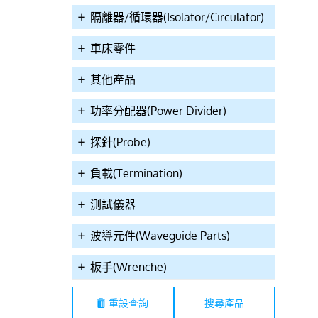
隔離器/循環器(Isolator/Circulator)
車床零件
其他產品
功率分配器(Power Divider)
探針(Probe)
EH-3-4-N_7-
T3T1-WRENCHE
T3T0-Wrench
負載(Termination)
測試儀器
波導元件(Waveguide Parts)
板手(Wrenche)
SMA,1.85mm,2,4mm,,2.92mm,3.5mm
SMA (Hex Nut) Torqu
(Hex Nut) Torque
Wrench,5in-lbs(0.56
-lbs(1.6Nm) Wrench
重設查詢
Wrench,8in-lbs(0.9
Nm),Wrench Size 5/1
 3/4inch(19mm)
Nm),Wrench Size 5/16
inch(8mm)
m Torque Wrench