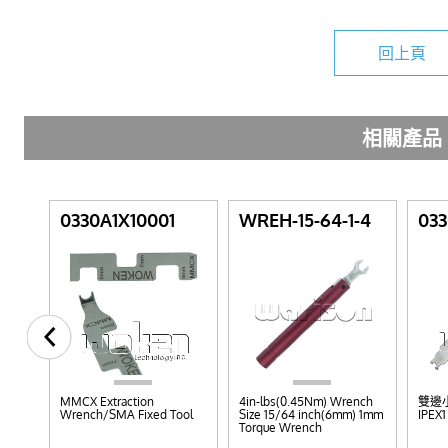
回上頁
相關產品
e
0330A1X10001
WREH-15-64-1-4
033
e
MMCX Extraction
4in-lbs(0.45Nm) Wrench
雙邊小板
Wrench/SMA Fixed Tool
Size 15/64 inch(6mm) 1mm
IPEX1
6
Torque Wrench