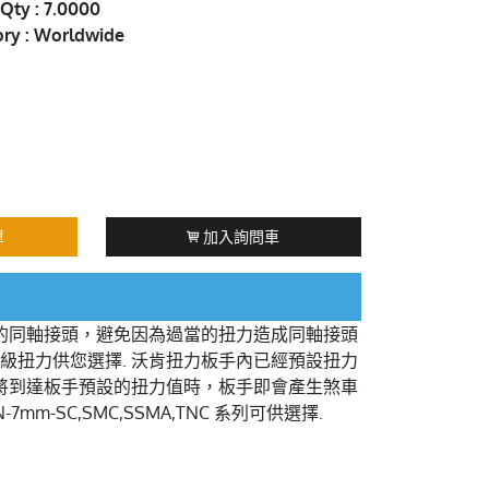
Qty : 7.0000
ory : Worldwide
單
加入詢問車
的同軸接頭，避免因為過當的扭力造成同軸接頭
級扭力供您選擇. 沃肯扭力板手內已經預設扭力
將到達板手預設的扭力值時，板手即會產生煞車
mm-SC,SMC,SSMA,TNC 系列可供選擇.