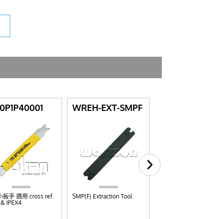
0P1P40001
WREH-EXT-SMPF
WREH-1-4-SS
05
手 適用 cross ref.
SMP(F) Extraction Tool
 & IPEX4
5in-lbs Wrench Size 1
inch(6.4mm) SSMA To
Wrench