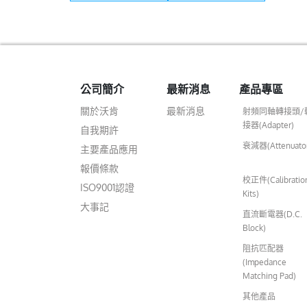
inch(8mm)
公司簡介
最新消息
產品專區
關於沃肯
最新消息
射頻同軸轉接頭/
接器(Adapter)
自我期許
衰減器(Attenuato
主要產品應用
報價條款
校正件(Calibratio
ISO9001認證
Kits)
大事記
直流斷電器(D.C.
Block)
阻抗匹配器
(Impedance
Matching Pad)
其他產品