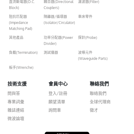
直流斷電器(D.C.
耦合器(Directional
濾波器(Filter)
Block)
Couplers)
阻抗匹配器
隔離器/循環器
車床零件
(Impedance
(Isolator/Circulator)
Matching Pad)
其他產品
功率分配器(Power
探針(Probe)
Divider)
負載(Termination)
測試儀器
波導元件
(Waveguide Parts)
板手(Wrenche)
技術支援
會員中心
聯絡我們
問與答
登入/註冊
聯絡我們
專業詞彙
願望清單
全球代理商
雜誌連結
詢問車
徵才
微波論壇