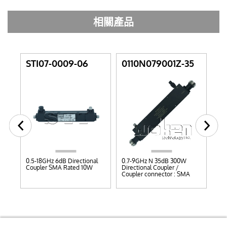
相關產品
STI07-0009-06
0110N079001Z-35
0
0.5-18GHz 6dB Directional
0.7-9GHz N 35dB 300W
1-6
Coupler SMA Rated 10W
Directional Coupler /
Dir
Coupler connector : SMA