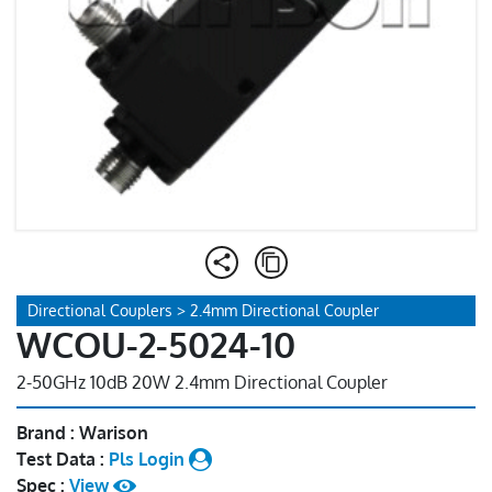
Directional Couplers > 2.4mm Directional Coupler
WCOU-2-5024-10
2-50GHz 10dB 20W 2.4mm Directional Coupler
Brand : Warison
Test Data :
Pls Login
Spec :
View