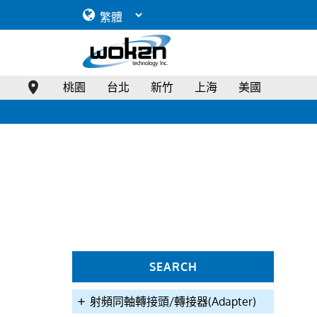
How to select an RF connector
RF Connector Overview
RF Connector Coupling Torque & Operational Frequency Range
Military Connector Specifications
40GHz 2.92mm(F)180°,End Launch PCB Connector">
桃園
台北
新竹
上海
美國
SEARCH
射頻同軸轉接頭/轉接器(Adapter)