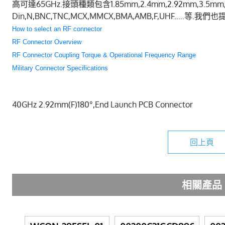
高可達65GHz.接頭種類包含1.85mm,2.4mm,2.92mm,3.5mm,SM
Din,N,BNC,TNC,MCX,MMCX,BMA,AMB,F,UHF.....等
How to select an RF connector
RF Connector Overview
RF Connector Coupling Torque & Operational Frequency Range
Military Connector Specifications
40GHz 2.92mm(F)180°,End Launch PCB Connector
回上頁
相關產品