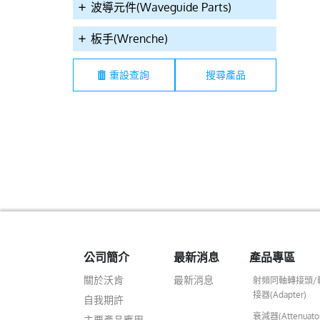
200CA2XNA01L
00200CA2GHA02L
002W0CA1GPR
波導元件(Waveguide Parts)
板手(Wrenche)
重設查詢
 SMA(F)180°,Tri,for
12.4GHz SMA(F)180°B
12.4GHz SMA(M)180°
4,188,316 4Hole
,G,with Oring for
,G,Receptacle PCB
ge Crimp Connector
RG174,316 Crimp
Connector
Connector
公司簡介
最新消息
產品專區
關於沃肯
最新消息
射頻同軸轉接頭/
接器(Adapter)
自我期許
衰減器(Attenuato
主要產品應用