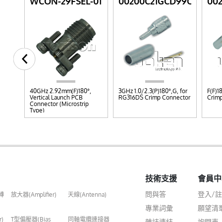
01L
WCON-29FSEL-01
00200C21GCD99C
00
40GHz 2.92mm(F)180°,
3GHz 1.0/2.3(P)180°,G, for
F(F)1
Vertical Launch PCB
RG316DS Crimp Connector
Crim
Connector (Microstrip
Type)
技術支援
會員中
問與答
登入/
轉
放大器(Amplifier)
天線(Antenna)
專業詞彙
願望清
r)
T型偏壓器(Bias
同軸電纜連接器
雜誌連結
詢問車