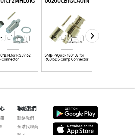
201CF2MHL01G
00200CB1GCA01N
00201CT1NCT0
80°B,N,for RG59,62
SMB(P)Quick 180° ,G,for
6GHz TNC(M)180° ,N,f
p Connector
RG316DS Crimp Connector
CFD200 Crimp Conn
心
聯絡我們
註冊
聯絡我們
單
全球代理商
徵才