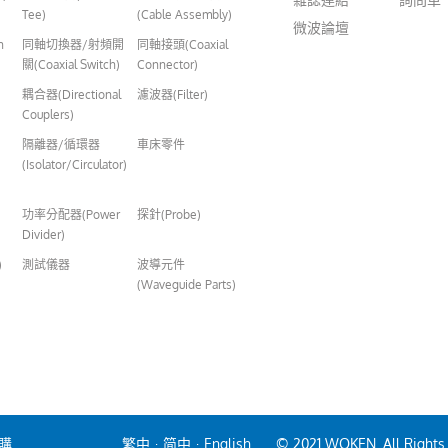
Tee)
(Cable Assembly)
微波論壇
n
同軸切換器/射頻開
同軸接頭(Coaxial
關(Coaxial Switch)
Connector)
耦合器(Directional
濾波器(Filter)
Couplers)
隔離器/循環器
車床零件
(Isolator/Circulator)
功率分配器(Power
探針(Probe)
Divider)
)
測試儀器
波導元件
(Waveguide Parts)
購
繁中
·
简中
·
English
© 2021 WOKEN. All Rights