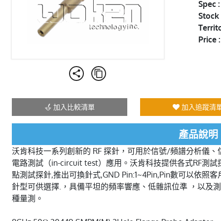
Spec 
Stock 
Territ
Price :
加入比較清單
加入追蹤清
產品說明
沃肯科技一系列創新的 RF 探針，可用於信號/頻譜分析儀
電路測試（in-circuit test）應用。沃肯科技提供各式
點測試探針,推出可換針式,GND Pin:1~4Pin,Pin數可
針型可供選擇.，具備平坦的頻率響應、低雜訊位準 ，以及
種量測。