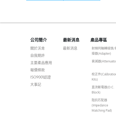
er (Pitch :3mm)
L:28.9mm
L:28.9mm
公司簡介
最新消息
產品專區
關於沃肯
最新消息
射頻同軸轉接頭/
接器(Adapter)
自我期許
衰減器(Attenuato
主要產品應用
報價條款
校正件(Calibratio
ISO9001認證
Kits)
大事記
直流斷電器(D.C.
Block)
阻抗匹配器
(Impedance
Matching Pad)