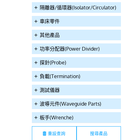
隔離器/循環器(Isolator/Circulator)
車床零件
其他產品
功率分配器(Power Divider)
探針(Probe)
60A7620-0E0B
TDP21-G6900
TDP21-G6100
負載(Termination)
測試儀器
波導元件(Waveguide Parts)
板手(Wrenche)
重設查詢
 50Ω SMA(F)-0E0B
7GHz SMA(F) Probes GND
7GHz SMA(F) Probes
2pin 2Hole Probe
Type Without Ground Pin
Type With Ground Pin