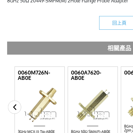
8GHz 50Ω 20449-SMPM(M) 2Hole Flange Probe Adapter
回上頁
相關產品
0060M726N-
0060A7620-
006
AB0E
AB0E
 GND
8GHz 
2pin 
3GHz MCX (J) Tip-AB0E
8GHz 50Ω SMA(F)-AB0E