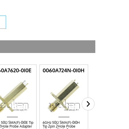
0A7620-0I0E
0060A724N-0I0H
PIN-NB-0B05-
50Ω SMA(F)-0I0E Tip
6GHz 50Ω SMA(F)-0I0H
3GHz MCX-Needle Sh
2Hole Probe Adapter
Tip 2pin 2Hole Probe
C Sawtooth Test Prob