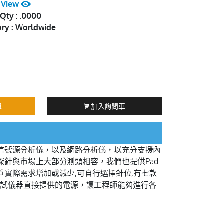
:
View
Qty : .0000
ory : Worldwide
單
加入詢問車
、信號源分析儀，以及網路分析儀，以充分支援內
RF測試探針與市場上大部分測頭相容，我們也提供Pad
以依照客戶實際需求增加或減少,可自行選擇針位,有七款
測試儀器直接提供的電源，讓工程師能夠進行各