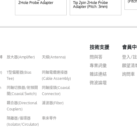
(Pitc
2Hole Probe Adapter
Tip 2pin 2Hole Probe
Adapter (Pitch :3mm)
技術支援
會員中
問與答
登入/
轉
放大器(Amplifier)
天線(Antenna)
專業詞彙
願望清
r)
T型偏壓器(Bias
同軸電纜連接器
雜誌連結
詢問車
Tee)
(Cable Assembly)
微波論壇
n
同軸切換器/射頻開
同軸接頭(Coaxial
關(Coaxial Switch)
Connector)
耦合器(Directional
濾波器(Filter)
Couplers)
隔離器/循環器
車床零件
(Isolator/Circulator)