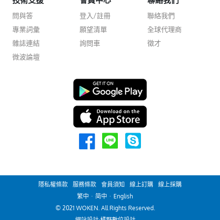
技術支援
會員中心
聯絡我們
問與答
登入/註冊
聯絡我們
專業詞彙
願望清單
全球代理商
雜誌連結
詢問車
徵才
微波論壇
隱私權條款
服務條款
會員須知
線上訂購
線上採購
繁中
·
简中
·
English
© 2021 WOKEN. All Rights Reserved.
網站設計
·橘野數位設計