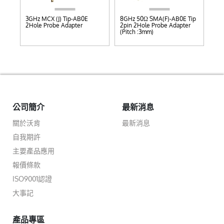
D
3GHz MCX (J) Tip-AB0E
8GHz 50Ω SMA(F)-AB0E Tip
8GH
2Hole Probe Adapter
2pin 2Hole Probe Adapter
2pi
(Pitch :3mm)
(Pi
公司簡介
最新消息
關於沃肯
最新消息
自我期許
主要產品應用
報價條款
ISO9001認證
大事記
產品專區