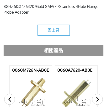
8GHz 50Ω 126320/Gold-SMA(F)/Stainless 4Hole Flange
Probe Adapter
回上頁
相關產品
0060M726N-AB0E
0060A7620-AB0E
0