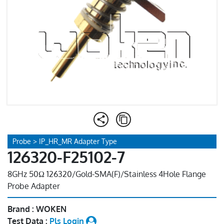
Probe > IP_HR_MR Adapter Type
126320-F25102-7
8GHz 50Ω 126320/Gold-SMA(F)/Stainless 4Hole Flange
Probe Adapter
Brand : WOKEN
Test Data :
Pls Login