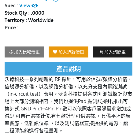
Spec :
View
Stock Qty : .0000
Territory : Worldwide
Price :
加入比較清單
加入追蹤清單
加入詢問車
產品說明
沃肯科技一系列創新的 RF 探針，可用於信號/頻譜分析儀、
信號源分析儀，以及網路分析儀，以充分支援內電路測試
（in-circuit test）應用。沃肯科技提供各式RF測試探針與市
場上大部分測頭相容，我們也提供Pad 點測試探針,推出可
換針式,GND Pin:1~4Pin,Pin數可以依照客戶實際需求增加或
減少,可自行選擇針位,有七款針型可供選擇.，具備平坦的頻
率響應、低雜訊位準 ，以及測試儀器直接提供的電源，讓
工程師能夠進行各種量測。