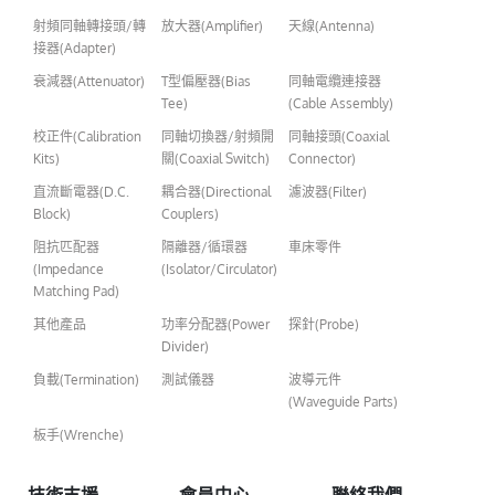
射頻同軸轉接頭/轉
放大器(Amplifier)
天線(Antenna)
接器(Adapter)
衰減器(Attenuator)
T型偏壓器(Bias
同軸電纜連接器
Tee)
(Cable Assembly)
校正件(Calibration
同軸切換器/射頻開
同軸接頭(Coaxial
Kits)
關(Coaxial Switch)
Connector)
直流斷電器(D.C.
耦合器(Directional
濾波器(Filter)
Block)
Couplers)
阻抗匹配器
隔離器/循環器
車床零件
(Impedance
(Isolator/Circulator)
Matching Pad)
其他產品
功率分配器(Power
探針(Probe)
Divider)
負載(Termination)
測試儀器
波導元件
(Waveguide Parts)
板手(Wrenche)