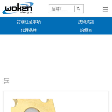
How to select an RF connector
RF Connector Overview
RF Connector Coupling Torque & Operational Frequency Range
訂購注意事項
技術資訊
Military Connector Specifications
12.4GHz SMA(F)180°,G,4Hole Flange Connector(Pin:0.5mm)">
代理品牌
詢價表