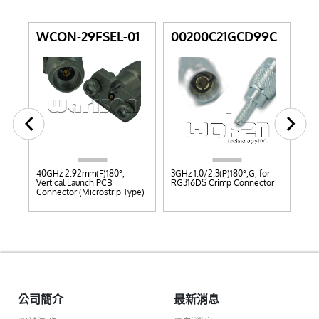
1L
WCON-29FSEL-01
00200C21GCD99C
0
40GHz 2.92mm(F)180°,
3GHz 1.0/2.3(P)180°,G, for
F(F
Vertical Launch PCB
RG316DS Crimp Connector
Cri
Connector (Microstrip Type)
公司簡介
最新消息