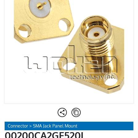
Connector > SMA Jack Panel Mount
00200CA2GF520L