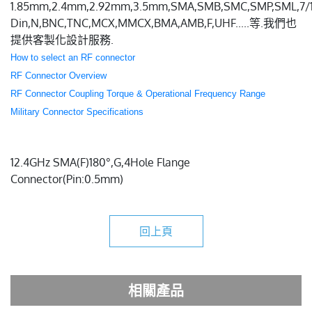
1.85mm,2.4mm,2.92mm,3.5mm,SMA,SMB,SMC,SMP,SML,7/
Din,N,BNC,TNC,MCX,MMCX,BMA,AMB,F,UHF.....等.我們也
提供客製化設計服務.
How to select an RF connector
RF Connector Overview
RF Connector Coupling Torque & Operational Frequency Range
Military Connector Specifications
12.4GHz SMA(F)180°,G,4Hole Flange
Connector(Pin:0.5mm)
回上頁
相關產品