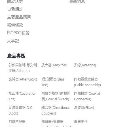
關於沃肯
最新消息
自我期許
主要產品應用
報價條款
ISO9001認證
大事記
產品專區
射頻同軸轉接頭/轉
放大器(Amplifier)
天線(Antenna)
接器(Adapter)
衰減器(Attenuator)
T型偏壓器(Bias
同軸電纜連接器
Tee)
(Cable Assembly)
校正件(Calibration
同軸切換器/射頻開
同軸接頭(Coaxial
Kits)
關(Coaxial Switch)
Connector)
直流斷電器(D.C.
耦合器(Directional
濾波器(Filter)
Block)
Couplers)
阻抗匹配器
隔離器/循環器
車床零件