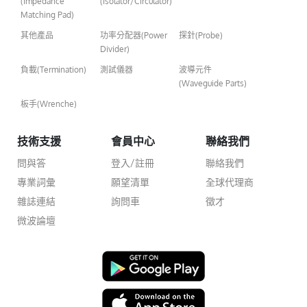
(Impedance
(Isolator/Circulator)
Matching Pad)
其他產品
功率分配器(Power
探針(Probe)
Divider)
負載(Termination)
測試儀器
波導元件
(Waveguide Parts)
板手(Wrenche)
技術支援
會員中心
聯絡我們
問與答
登入/註冊
聯絡我們
專業詞彙
願望清單
全球代理商
雜誌連結
詢問車
徵才
微波論壇