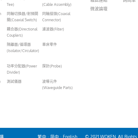
Tee)
(Cable Assembly)
微波論壇
n
同軸切換器/射頻開
同軸接頭(Coaxial
關(Coaxial Switch)
Connector)
耦合器(Directional
濾波器(Filter)
Couplers)
隔離器/循環器
車床零件
(Isolator/Circulator)
功率分配器(Power
探針(Probe)
Divider)
)
測試儀器
波導元件
(Waveguide Parts)
購
繁中
·
简中
·
English
© 2021 WOKEN. All Rights