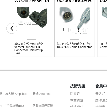
01L
WCON-29FSEL-01
00200C21GCD99C
00
40GHz 2.92mm(F)180°,
3GHz 1.0/2.3(P)180°,G, for
F(F)1
Vertical Launch PCB
RG316DS Crimp Connector
Crim
Connector (Microstrip
Type)
技術支援
會員中
問與答
登入/
轉
放大器(Amplifier)
天線(Antenna)
專業詞彙
願望清
r)
T型偏壓器(Bias
同軸電纜連接器
雜誌連結
詢問車