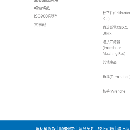
報價條款
校正件(Calibratio
ISO9001認證
Kits)
大事記
直流斷電器(D.C.
Block)
阻抗匹配器
(Impedance
Matching Pad)
其他產品
負載(Termination
板手(Wrenche)
隱私權條款
服務條款
會員須知
線上訂購
線上採