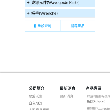
200CA2XNA01L
00200CA2GHA02L
002W0CA1GPR
波導元件(Waveguide Parts)
板手(Wrenche)
重設查詢
 SMA(F)180°,Tri,for
12.4GHz SMA(F)180°B
12.4GHz SMA(M)180°
4,188,316 4Hole
,G,with Oring for
,G,Receptacle PCB
ge Crimp Connector
RG174,316 Crimp
Connector
Connector
公司簡介
最新消息
產品專區
關於沃肯
最新消息
射頻同軸轉接頭/
接器(Adapter)
自我期許
衰減器(Attenuato
主要產品應用