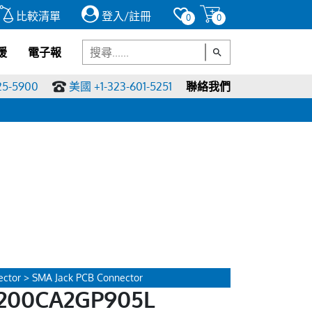
比較清單
登入/註冊
0
0
援
電子報
25-5900
美國 +1-323-601-5251
聯絡我們
ctor > SMA Jack PCB Connector
200CA2GP905L