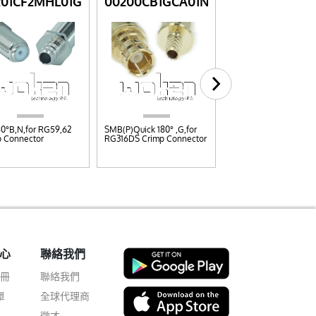
201CF2MHL01G
00200CB1GCA01N
00201CT1NCT0
80°B,N,for RG59,62
SMB(P)Quick 180° ,G,for
6GHz TNC(M)180° ,N,f
p Connector
RG316DS Crimp Connector
CFD200 Crimp Conn
心
聯絡我們
註冊
聯絡我們
單
全球代理商
徵才