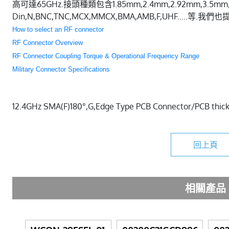
高可達65GHz.接頭種類包含1.85mm,2.4mm,2.92mm,3.5mm,SM
Din,N,BNC,TNC,MCX,MMCX,BMA,AMB,F,UHF.....等
How to select an RF connector
RF Connector Overview
RF Connector Coupling Torque & Operational Frequency Range
Military Connector Specifications
12.4GHz SMA(F)180°,G,Edge Type PCB Connector/PCB thic
回上頁
相關產品