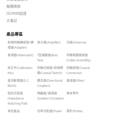
報價條款
ISO9001認證
大事記
產品專區
射頻同軸轉接頭/轉
放大器(Amplifier)
天線(Antenna)
接器(Adapter)
衰減器(Attenuator)
T型偏壓器(Bias
同軸電纜連接器
Tee)
(Cable Assembly)
校正件(Calibration
同軸切換器/射頻開
同軸接頭(Coaxial
Kits)
關(Coaxial Switch)
Connector)
直流斷電器(D.C.
耦合器(Directional
濾波器(Filter)
Block)
Couplers)
阻抗匹配器
隔離器/循環器
車床零件
(Impedance
(Isolator/Circulator)
Matching Pad)
其他產品
功率分配器(Power
探針(Probe)