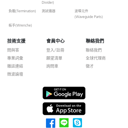
Divider)
負載(Termination)
測試儀器
波導元件
(Waveguide Parts)
板手(Wrenche)
技術支援
會員中心
聯絡我們
問與答
登入/註冊
聯絡我們
專業詞彙
願望清單
全球代理商
雜誌連結
詢問車
徵才
微波論壇